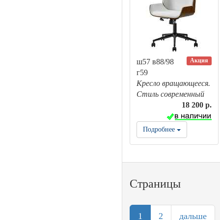
Акция
ш57 в88/98
г59
Кресло вращающееся.
Стиль современный
18 200 р.
Подробнее
Страницы
1
2
дальше