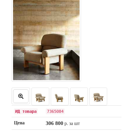
ИД товара
7365084
Цена
306 800
р. за шт