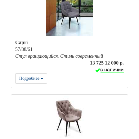
Capri
57/88/61
Стул вращающийся. Стиль современный
13 725
12 000 р.
Подробнее