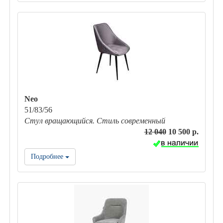
Neo
51/83/56
Стул вращающийся. Стиль современный
12 040
10 500 р.
Подробнее