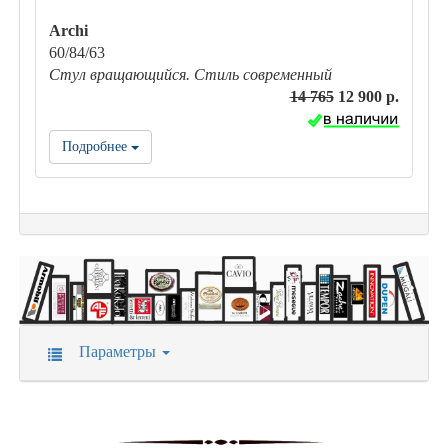
Archi
60/84/63
Стул вращающийся. Стиль современный
14 765
12 900 р.
Подробнее
Параметры