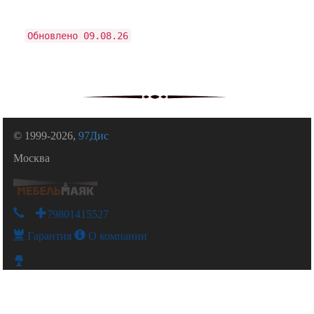
Обновлено 09.08.26
© 1999-2026,
97Дис
Москва
+79801415527
Гарантия
О компании