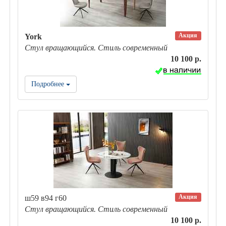
Акция
York
Стул вращающийся. Стиль современный
10 100 р.
Подробнее
Акция
ш59 в94 г60
Стул вращающийся. Стиль современный
10 100 р.