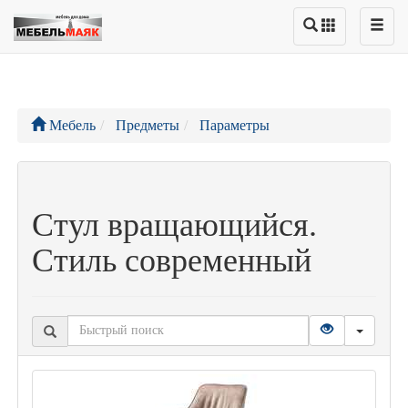
Мебель
Предметы
Параметры
Стул вращающийся.
Стиль современный