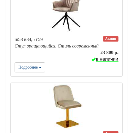
Акция
ш58 в84,5 г59
Стул вращающийся. Стиль современный
23 800 р.
Подробнее