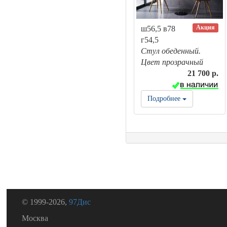
Акция
ш56,5 в78
г54,5
Стул обеденный.
Цвет прозрачный
21 700 р.
Подробнее
© 1999-2026,
97Дис
Москва