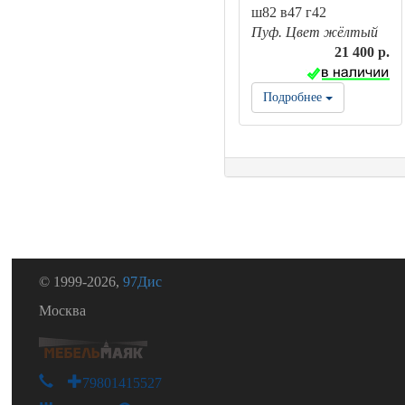
ш82 в47 г42
Пуф. Цвет жёлтый
21 400 р.
Подробнее
© 1999-2026,
97Дис
Москва
+79801415527