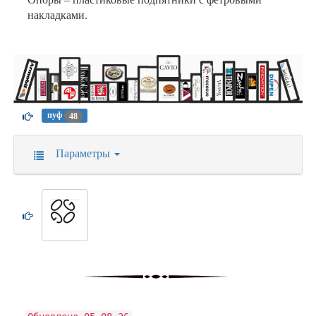
накладками.
пуф
48
Параметры