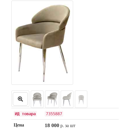
ИД товара
7355887
Цена
18 000
р. за шт