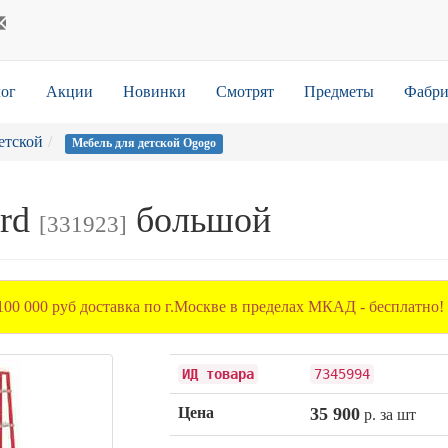
ог
Акции
Новинки
Смотрят
Предметы
Фабри
етской
Мебель для детской Ogogo
ard
большой
[331923]
100 000 руб доставка по г.Москве в пределах МКАД - бесплатно!
ИД товара
7345994
Цена
35 900
р. за шт