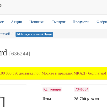
ог
Акции
Новинки
Смотрят
Предметы
Фабри
етской
Мебель для детской Ogogo
ard
[636244]
100 000 руб доставка по г.Москве в пределах МКАД - бесплатно!
ИД товара
7346384
Цена
28 700
р. за шт