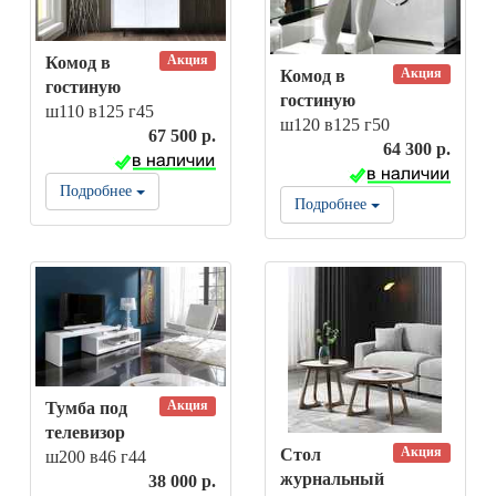
Акция
Комод в
Акция
Комод в
гостиную
гостиную
ш110 в125 г45
ш120 в125 г50
67 500 р.
64 300 р.
Подробнее
Подробнее
Акция
Тумба под
телевизор
Акция
Стол
ш200 в46 г44
журнальный
38 000 р.