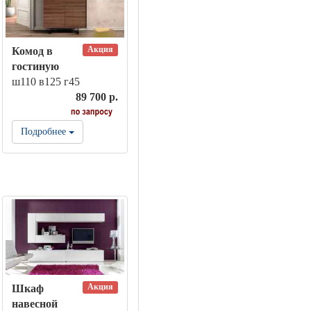
Акция
Комод в
гостиную
ш110 в125 г45
89 700 р.
Подробнее
Акция
Шкаф
навесной