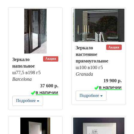
Акция
Зеркало
настенное
Акция
Зеркало
прямоугольное
напольное
ш100 в100 г5
ш77,5 в198 г5
Granada
Barcelona
19 900 р.
37 600 р.
Подробнее
Подробнее