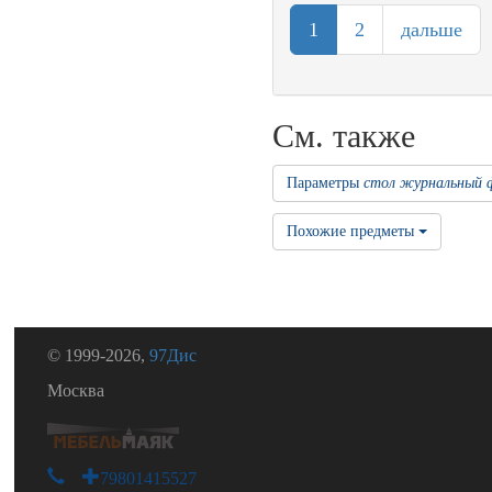
1
2
дальше
См. также
Параметры
стол журнальный 
Похожие предметы
© 1999-2026,
97Дис
Москва
+79801415527