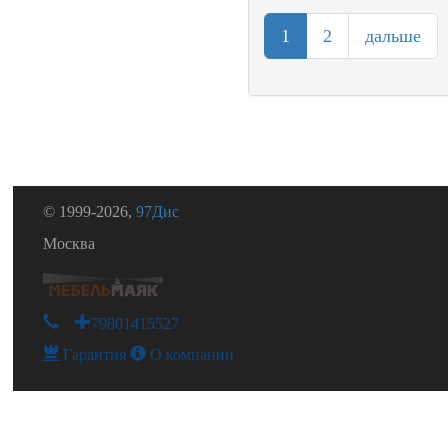
1
2
дальше
© 1999-2026,
97Дис
Москва
+79801415527
Гарантия
О компании