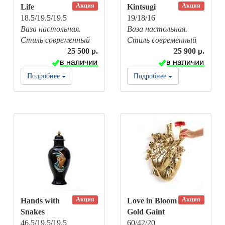
Акция
Акция
Life
Kintsugi
18.5/19.5/19.5
19/18/16
Ваза настольная.
Ваза настольная.
Стиль современный
Стиль современный
25 500 р.
25 900 р.
Подробнее
Подробнее
Акция
Акция
Hands with
Love in Bloom
Snakes
Gold Gaint
46.5/19.5/19.5
60/42/20