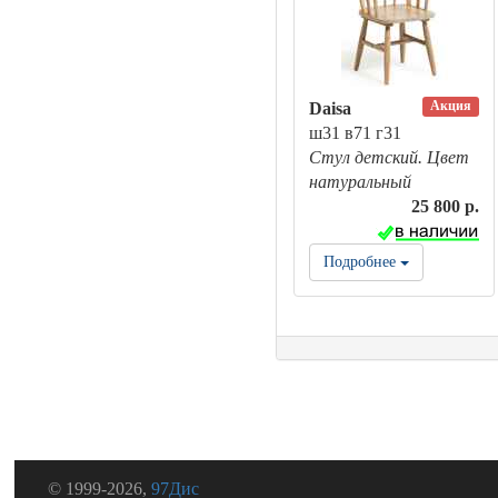
Акция
Daisa
ш31 в71 г31
Стул детский. Цвет
натуральный
25 800 р.
Подробнее
© 1999-2026,
97Дис