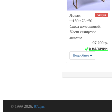
Акция
Логан
ш150 в78 г50
Стол-консольный.
Цвет глянцевое
золото
97 200 р.
Подробнее
© 1999-2026,
97Дис