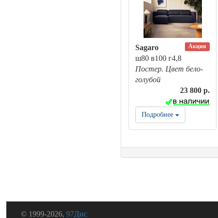
Акция
Sagaro
ш80 в100 г4,8
Постер. Цвет бело-
голубой
23 800 р.
Подробнее
© 1999-2026,
97Дис