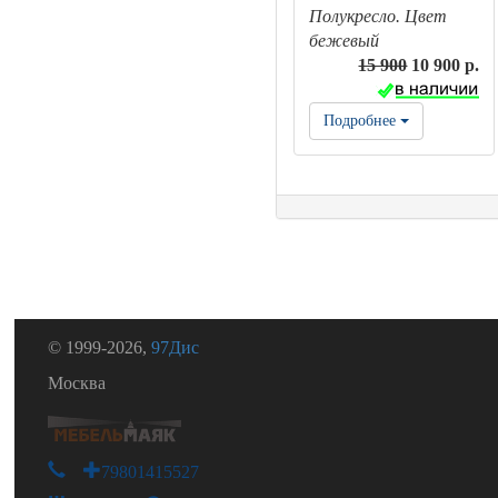
Полукресло. Цвет
бежевый
15 900
10 900 р.
Подробнее
© 1999-2026,
97Дис
Москва
+79801415527