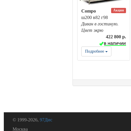
Акция
Compo
ш200 в82 г98
Диван в гостиную.
Цвет экрю
422 800 р.
Подробнее
© 1999-2026,
97Дис
Москва