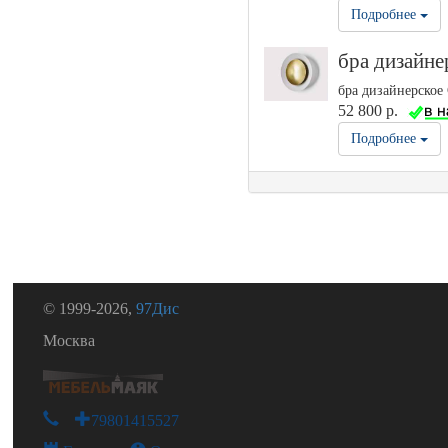
Подробнее
бра дизайне
бра дизайнерское 
52 800 р.
Подробнее
© 1999-2026,
97Дис
Москва
+79801415527