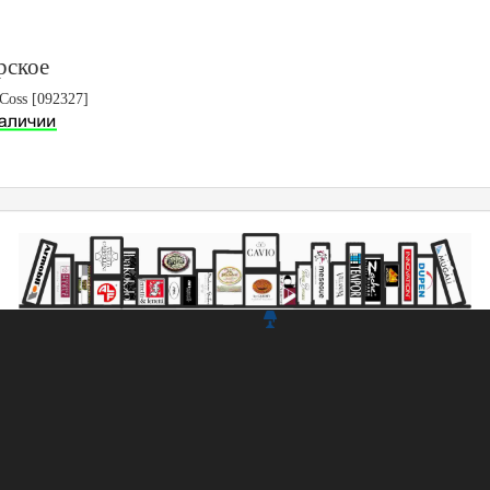
рское
Coss [092327]