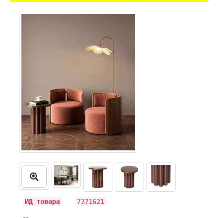
ИД товара
7371621