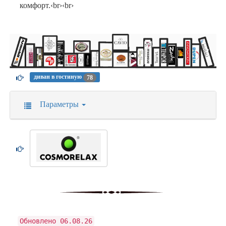
комфорт.‹br›‹br›
диван в гостиную
78
Параметры
Обновлено 06.08.26