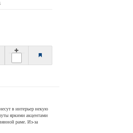
4
внесут в интерьер некую
нуты яркими акцентами
вянной раме. Из-за