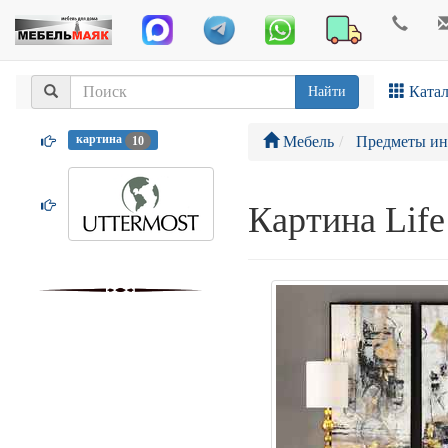
Катал
Найти
картина
Мебель
Предметы ин
10
Картина Life