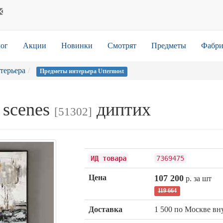
ог
Акции
Новинки
Смотрят
Предметы
Фабри
терьера
Предметы интерьера Uttermost
 scenes
диптих
[51302]
ИД товара
7369475
Цена
107 200
р. за шт
119 664
Доставка
1 500 по Москве в