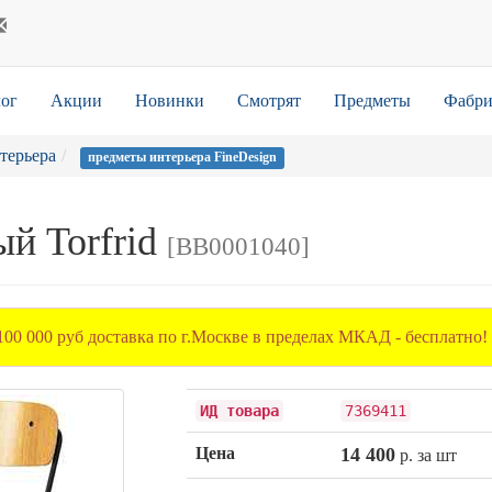
ог
Акции
Новинки
Смотрят
Предметы
Фабри
терьера
предметы интерьера FineDesign
ый Torfrid
[BB0001040]
100 000 руб доставка по г.Москве в пределах МКАД - бесплатно!
ИД товара
7369411
Цена
14 400
р. за шт