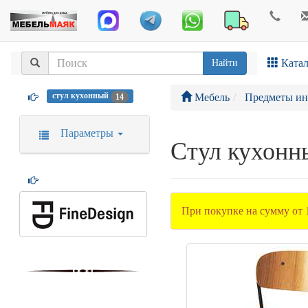
Катал
Найти
стул кухонный
Мебель
Предметы ин
14
Параметры
Стул кухонн
При покупке на сумму от 