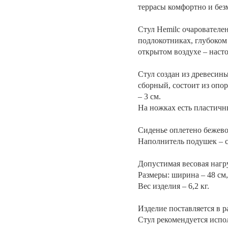
террасы комфортно и без
Стул Hemilc очарователе
подлокотниках, глубоком
открытом воздухе – насто
Стул создан из древесин
сборный, состоит из опо
– 3 см.
На ножках есть пластичн
Сиденье оплетено бежево
Наполнитель подушек – с
Допустимая весовая нагруз
Размеры: ширина – 48 см, 
Вес изделия – 6,2 кг.
Изделие поставляется в 
Стул рекомендуется испо