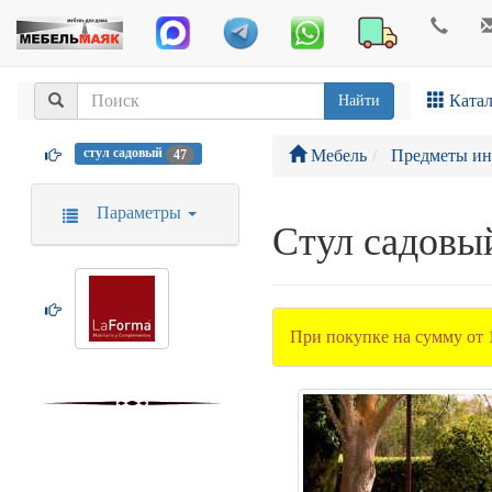
Катал
Найти
стул садовый
Мебель
Предметы ин
47
Параметры
Стул садовы
При покупке на сумму от 