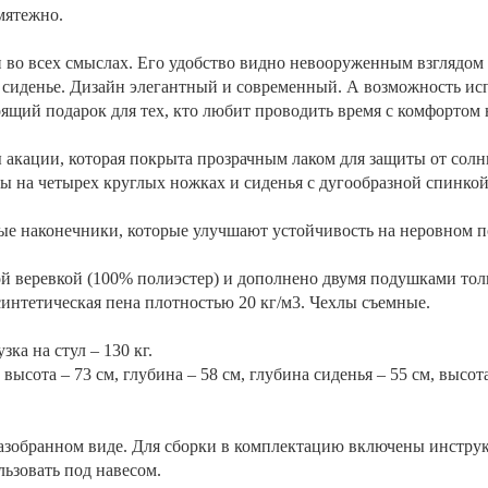
мятежно.
н во всех смыслах. Его удобство видно невооруженным взглядом
 сиденье. Дизайн элегантный и современный. А возможность исп
ящий подарок для тех, кто любит проводить время с комфортом н
ы акации, которая покрыта прозрачным лаком для защиты от солн
ры на четырех круглых ножках и сиденья с дугообразной спинк
ые наконечники, которые улучшают устойчивость на неровном 
й веревкой (100% полиэстер) и дополнено двумя подушками тол
интетическая пена плотностью 20 кг/м3. Чехлы съемные.
ка на стул – 130 кг.
высота – 73 см, глубина – 58 см, глубина сиденья – 55 см, высот
разобранном виде. Для сборки в комплектацию включены инстру
льзовать под навесом.