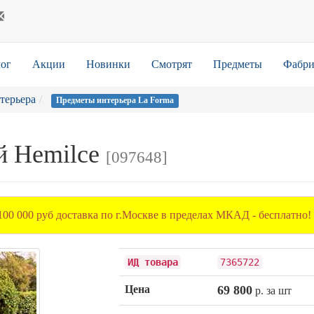
ог
Акции
Новинки
Смотрят
Предметы
Фабри
терьера
Предметы интерьера La Forma
й Hemilce
[097648]
100 000 руб доставка по г.Москве в пределах МКАД - бесплатно!
ИД товара
7365722
Цена
69 800
р. за шт