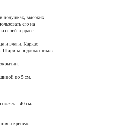
 в подушках, высоких
ользовать его на
а своей террасе.
ца и влаги. Каркас
ой. Ширина подлокотников
покрытии.
щиной по 5 см.
а ножек – 40 см.
кция и крепеж.