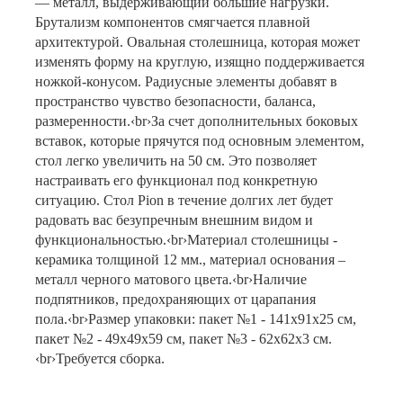
— металл, выдерживающий большие нагрузки.
Брутализм компонентов смягчается плавной
архитектурой. Овальная столешница, которая может
изменять форму на круглую, изящно поддерживается
ножкой-конусом. Радиусные элементы добавят в
пространство чувство безопасности, баланса,
размеренности.‹br›За счет дополнительных боковых
вставок, которые прячутся под основным элементом,
стол легко увеличить на 50 см. Это позволяет
настраивать его функционал под конкретную
ситуацию. Стол Pion в течение долгих лет будет
радовать вас безупречным внешним видом и
функциональностью.‹br›Материал столешницы -
керамика толщиной 12 мм., материал основания –
металл черного матового цвета.‹br›Наличие
подпятников, предохраняющих от царапания
пола.‹br›Размер упаковки: пакет №1 - 141х91х25 см,
пакет №2 - 49х49х59 см, пакет №3 - 62х62х3 см.
‹br›Требуется сборка.