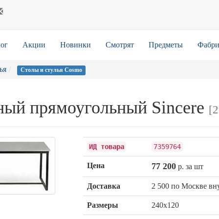
ог
Акции
Новинки
Смотрят
Предметы
Фабри
ья
Столы и стулья Cosmo
ный прямоугольный Sincere
[
ИД товара
7359764
Цена
77 200
р. за шт
Доставка
2 500 по Москве в
Размеры
240х120