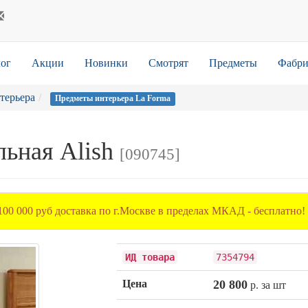
ог
Акции
Новинки
Смотрят
Предметы
Фабри
терьера
Предметы интерьера La Forma
льная Alish
[090745]
100 000 руб доставка по г.Москве в пределах МКАД - бесплатно!
ИД товара
7354794
Цена
20 800
р. за шт