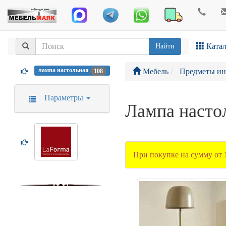
Катал
Найти
лампа настольная
Мебель
Предметы ин
108
Параметры
Лампа насто
При покупке на сумму от 