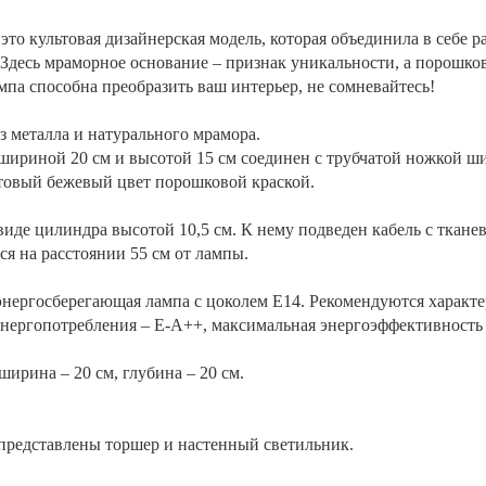
 это культовая дизайнерская модель, которая объединила в себе 
Здесь мраморное основание – признак уникальности, а порошков
мпа способна преобразить ваш интерьер, не сомневайтесь!
з металла и натурального мрамора.
ириной 20 см и высотой 15 см соединен с трубчатой ножкой ши
товый бежевый цвет порошковой краской.
иде цилиндра высотой 10,5 см. К нему подведен кабель с ткане
ся на расстоянии 55 см от лампы.
энергосберегающая лампа с цоколем Е14. Рекомендуются характ
 энергопотребления – Е-А++, максимальная энергоэффективность
ширина – 20 см, глубина – 20 см.
.
 представлены торшер и настенный светильник.