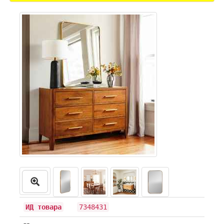
ИД товара
7348431