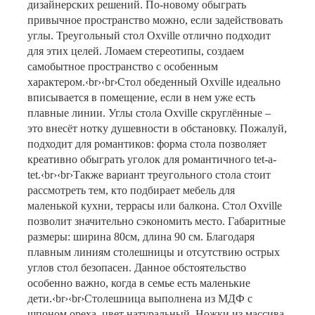
дизайнерских решений. По-новому обыграть
привычное пространство можно, если задействовать
углы. Треугольный стол Oxville отлично подходит
для этих целей. Ломаем стереотипы, создаем
самобытное пространство с особенным
характером.‹br›‹br›Стол обеденный Oxville идеально
вписывается в помещение, если в нем уже есть
плавные линии. Углы стола Oxville скруглённые –
это внесёт нотку душевности в обстановку. Пожалуй,
подходит для романтиков: форма стола позволяет
креативно обыграть уголок для романтичного tet-a-
tet.‹br›‹br›Также вариант треугольного стола стоит
рассмотреть тем, кто подбирает мебель для
маленькой кухни, террасы или балкона. Стол Oxville
позволит значительно сэкономить место. Габаритные
размеры: ширина 80см, длина 90 см. Благодаря
плавным линиям столешницы и отсутствию острых
углов стол безопасен. Данное обстоятельство
особенно важно, когда в семье есть маленькие
дети.‹br›‹br›Столешница выполнена из МДФ с
шпоном ореха, цвет натуральный. Ножки из массива