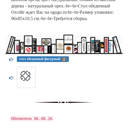
дерева - натуральный орех.‹br›‹br›Стол обеденный
Oxville ждет Вас на ogogo.ru‹br›‹br›Размер упаковки:
96х85х10,5 см.‹br›‹br›Требуется сборка.
стол обеденный фигурный
2
Обновлено 06.08.26