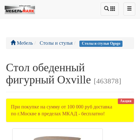
Мебель
Столы и стулья
Столы и стулья Ogogo
Стол обеденный
фигурный Oxville
[463878]
Акция
При покупке на сумму от 100 000 руб доставка
по г.Москве в пределах МКАД - бесплатно!