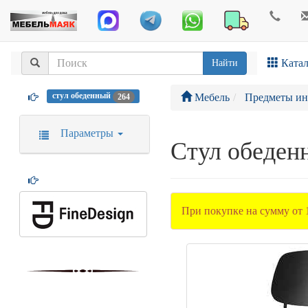
Катал
Найти
стул обеденный
Мебель
Предметы ин
264
Параметры
Стул обеден
При покупке на сумму от 