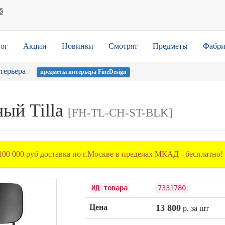
ог
Акции
Новинки
Смотрят
Предметы
Фабри
терьера
предметы интерьера FineDesign
ный Tilla
[FH-TL-CH-ST-BLK]
100 000 руб доставка по г.Москве в пределах МКАД - бесплатно!
ИД товара
7331780
Цена
13 800
р. за шт