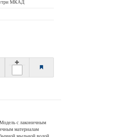
нутри МКАД
. Модель с лаконичным
тичным материалам
обычной мыльной водой.