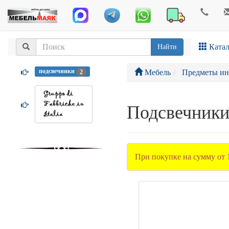
Катал
Найти
подсвечники
Мебель
Предметы ин
2
Подсвечники
При покупке на сумму от 1