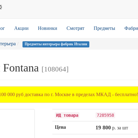
ог
Акции
Новинки
Смотрят
Предметы
Фабри
терьера
Предметы интерьера фабрик Италии
 Fontana
[108064]
00 000 руб доставка по г. Москве в пределах МКАД - бесплатно!
ИД товара
7285958
Цена
19 800
р. за шт