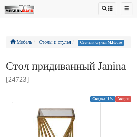
Мебель
Столы и стулья
Столы и стулья M.House
Стол придиванный Janina
[24723]
Скидка 11%
Акция