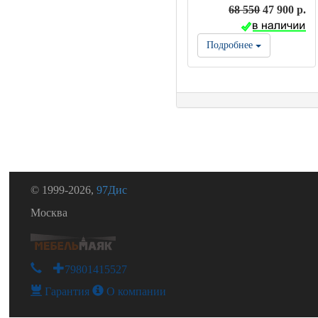
68 550
47 900 р.
Подробнее
© 1999-2026,
97Дис
Москва
+79801415527
Гарантия
О компании