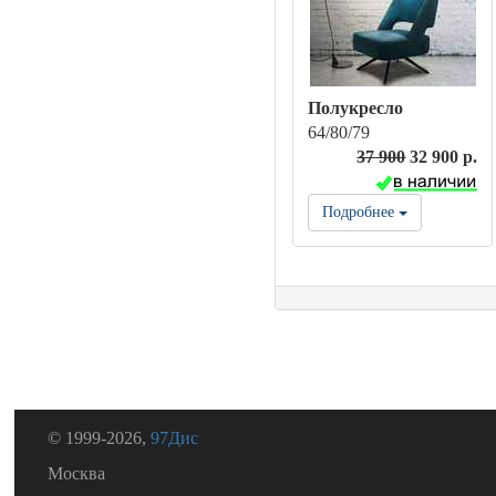
Полукресло
64/80/79
37 900
32 900 р.
Подробнее
© 1999-2026,
97Дис
Москва