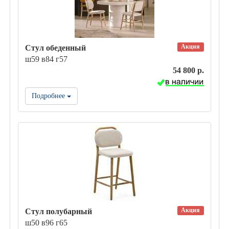
Акция
Стул обеденный
ш59 в84 г57
54 800 р.
Подробнее
Акция
Стул полубарный
ш50 в96 г65