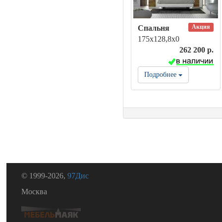
Акция
Спальня
175х128,8х0
262 200 р.
Подробнее
© 1999-2026,
97Дис
Москва