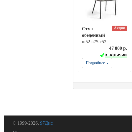
Акция
Стул
обеденный
ш52 в75 г52
47 800 р.
Подробнее
© 1999-2026,
97Дис