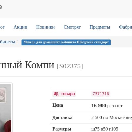
ог
Акции
Новинки
Смотрят
Предметы
Фабри
абинеты
Мебель для домашнего кабинета Шведский стандарт
енный Компи
[S02375]
ИД товара
7371716
Цена
16 900
р. за шт
Доставка
2 500 по Москве в
Размеры
ш75 в50 г105