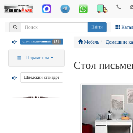
Катал
Найти
стол письменный
Мебель
Домашние к
151
Параметры
Стол письм
Шведский стандарт