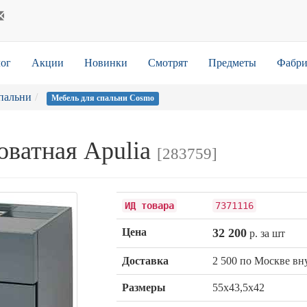
ог
Акции
Новинки
Смотрят
Предметы
Фабри
пальни
Мебель для спальни Cosmo
оватная Apulia
[283759]
ИД товара
7371116
Цена
32 200
р. за шт
Доставка
2 500 по Москве в
Размеры
55х43,5х42