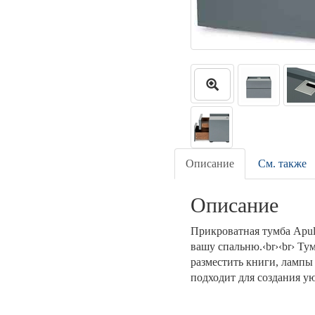
Описание
См. также
Описание
Прикроватная тумба Apul
вашу спальню.‹br›‹br› Т
разместить книги, лампы
подходит для создания ую