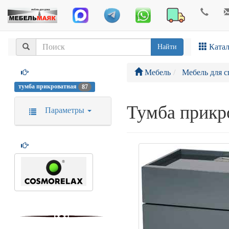
Катал
Найти
Мебель
Мебель для с
тумба прикроватная
87
Тумба прикр
Параметры