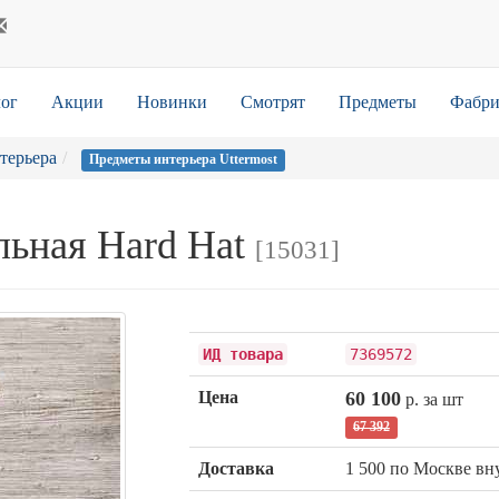
ог
Акции
Новинки
Смотрят
Предметы
Фабри
терьера
Предметы интерьера Uttermost
льная Hard Hat
[15031]
ИД товара
7369572
Цена
60 100
р. за шт
67 392
Доставка
1 500 по Москве в