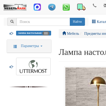
Катал
Найти
лампа настольная
Мебель
Предметы ин
111
Параметры
Лампа насто