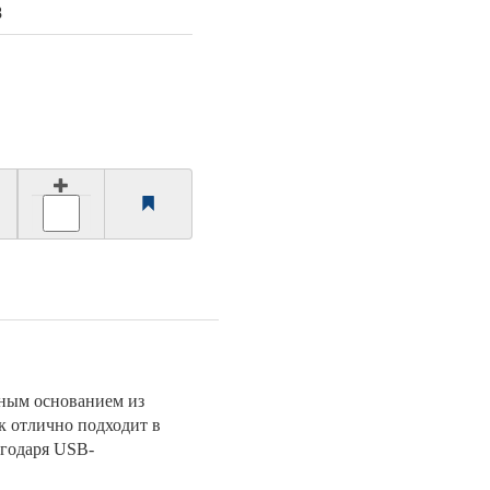
8
зным основанием из
к отлично подходит в
агодаря USB-