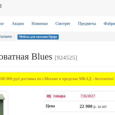
ог
Акции
Новинки
Смотрят
Предметы
Фабри
пальни
Мебель для спальни Ogogo
оватная Blues
[924525]
100 000 руб доставка по г.Москве в пределах МКАД - бесплатно!
ИД товара
7363827
Цена
22 900
р. за шт