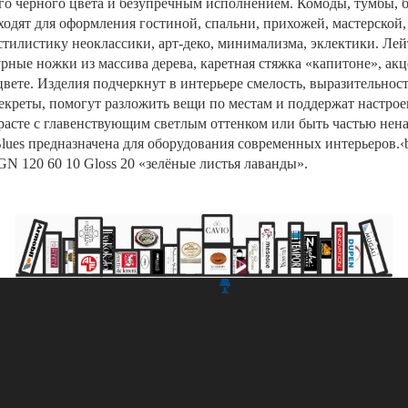
о черного цвета и безупречным исполнением. Комоды, тумбы, б
одят для оформления гостиной, спальни, прихожей, мастерской,
стилистику неоклассики, арт-деко, минимализма, эклектики. Л
рные ножки из массива дерева, каретная стяжка «капитоне», акц
вете. Изделия подчеркнут в интерьере смелость, выразительнос
екреты, помогут разложить вещи по местам и поддержат настрое
расте с главенствующим светлым оттенком или быть частью нена
Blues предназначена для оборудования современных интерьеров.
GN 120 60 10 Gloss 20 «зелёные листья лаванды».