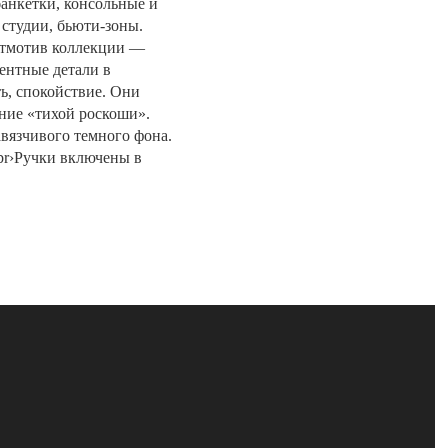
анкетки, консольные и
 студии, бьюти-зоны.
ейтмотив коллекции —
ентные детали в
ть, спокойствие. Они
ние «тихой роскоши».
вязчивого темного фона.
‹br›Ручки включены в