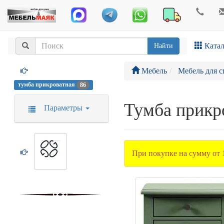
Катал
Найти
Мебель
Мебель для с
тумба прикроватная
86
Тумба прикр
Параметры
При покупке на сумму от 