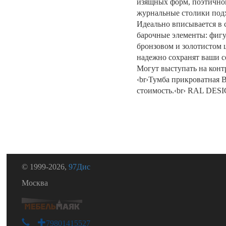
изящных форм, поэтичног
журнальные столики подх
Идеально вписывается в 
барочные элементы: фигу
бронзовом и золотистом ц
надежно сохранят ваши с
Могут выступать на конт
‹br›Тумба прикроватная 
стоимость.‹br› RAL DESI
© 1999-2026,
97Дис
Москва
+79801415527