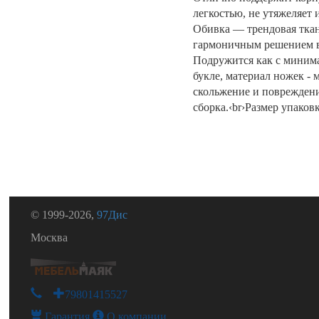
легкостью, не утяжеляет 
Обивка — трендовая ткан
гармоничным решением в 
Подружится как с миним
букле, материал ножек -
скольжение и повреждени
сборка.‹br›Размер упаков
© 1999-2026,
97Дис
Москва
+79801415527
Гарантия
О компании