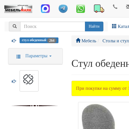
Катал
Найти
стул обеденный
Мебель
Столы и стул
264
Параметры
Стул обеден
При покупке на сумму от 