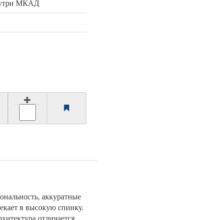
нутри МКАД
ональность, аккуратные
текает в высокую спинку.
рхитектура отличается