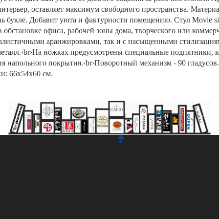
интерьер, оставляет максимум свободного пространства. Матери
ь букле. Добавит уюта и фактурности помещению. Стул Movie si
обстановке офиса, рабочей зоны дома, творческого или коммерч
алистичными аранжировками, так и с насыщенными стилизациям
 металл.‹br›На ножках предусмотрены специальные подпятники,
я напольного покрытия.‹br›Поворотный механизм - 90 гладусов.
ки: 66х54х60 см.