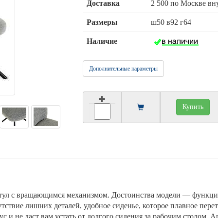
Доставка
2 500 по Москве в
Размеры
ш50 в92 г64
Наличие
Дополнительные параметры
Купить
тул с вращающимся механизмом. Достоинства модели — функци
утствие лишних деталей, удобное сиденье, которое плавное пере
 и не даст вам устать от долгого сидения за рабочим столом. А