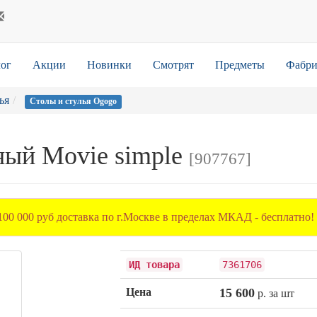
ог
Акции
Новинки
Смотрят
Предметы
Фабри
ья
Столы и стулья Ogogo
ный Movie simple
[907767]
100 000 руб доставка по г.Москве в пределах МКАД - бесплатно!
ИД товара
7361706
Цена
15 600
р. за шт