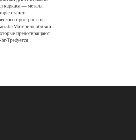
ал каркаса — металл.
mple станет
еского пространства.
и.‹br›Материал обивки -
 которые предотвращают
‹br›Требуется