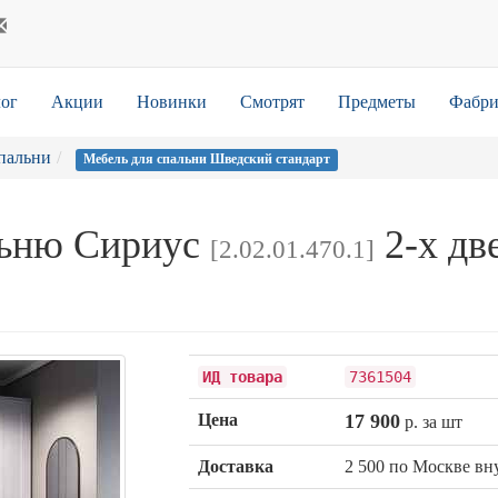
ог
Акции
Новинки
Смотрят
Предметы
Фабри
пальни
Мебель для спальни Шведский стандарт
льню Сириус
2-х дв
[2.02.01.470.1]
ИД товара
7361504
Цена
17 900
р. за шт
Доставка
2 500 по Москве в