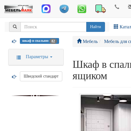
Катал
Найти
шкаф в спальню
Мебель
Мебель для с
82
Параметры
Шкаф в спа
ящиком
Шведский стандарт