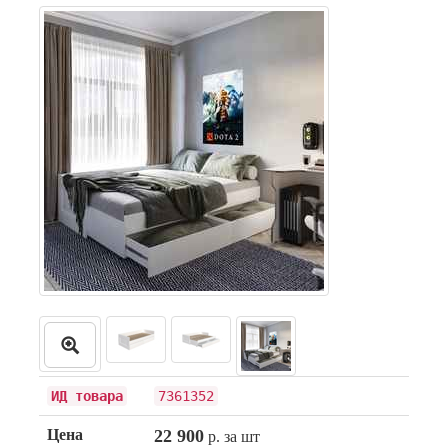
ИД товара
7361352
Цена
22 900
р. за шт