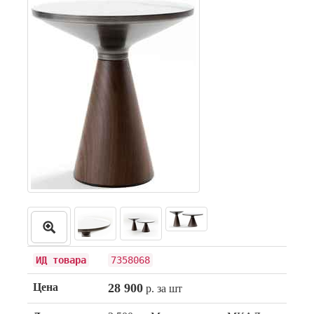
ИД товара
7358068
Цена
28 900
р. за шт