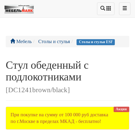
Мебель
Столы и стулья
Столы и стулья ESF
Стул обеденный с
подлокотниками
[DC1241brown/black]
Акция
При покупке на сумму от 100 000 руб доставка
по г.Москве в пределах МКАД - бесплатно!