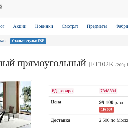
ог
Акции
Новинки
Смотрят
Предметы
Фабри
ья
Столы и стулья ESF
нный прямоугольный
[FT102K
(200)
ИД товара
7348834
Цена
99 100
р. за
116 600
Доставка
2 500 по Мос