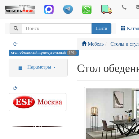
Катал
Найти
Мебель
Столы и стул
стол обеденный прямоугольный
192
Стол обеде
Параметры