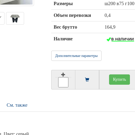
Размеры
ш200 в75 г100
Объем перевозки
0,4
Вес брутто
164,9
Наличие
Дополнительные параметры
Купить
См. также
л. Цвет: серый