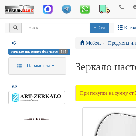
Катал
Найти
Мебель
Предметы ин
зеркало настенное фигурное
154
Зеркало нас
Параметры
При покупке на сумму от 