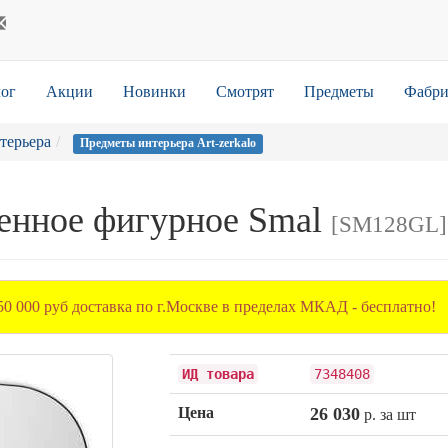
ог
Акции
Новинки
Смотрят
Предметы
Фабри
терьера
Предметы интерьера Art-zerkalo
тенное фигурное Smal
[SM128GL]
50 000 руб доставка по г.Москве в пределах МКАД - бесплатно!
ИД товара
7348408
Цена
26 030
р. за шт