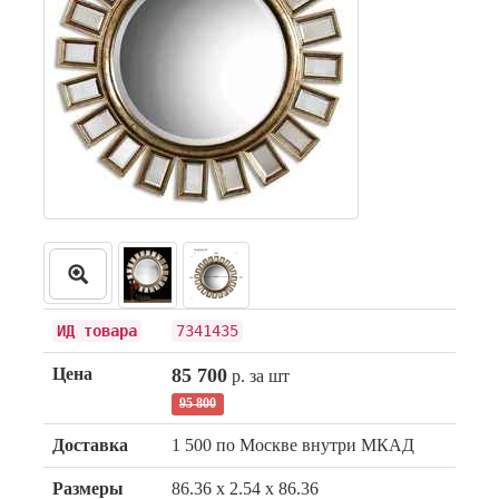
ИД товара
7341435
Цена
85 700
р. за шт
95 800
Доставка
1 500 по Москве внутри МКАД
Размеры
86.36 x 2.54 x 86.36